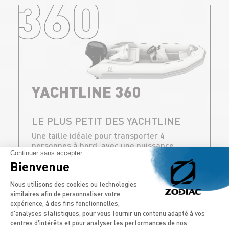
360
YACHTLINE 360
LE PLUS PETIT DES YACHTLINE
Une taille idéale pour transporter 4
personnes à bord, avec une puissance
Continuer sans accepter
maximale de 40 CV, il peut transporter ses
Bienvenue
passagers à vive allure.
Plateforme de Gestion du Consentement
Nous utilisons des cookies ou technologies
DÉCOUVRIR
similaires afin de personnaliser votre
expérience, à des fins fonctionnelles,
d'analyses statistiques, pour vous fournir un contenu adapté à vos
centres d'intérêts et pour analyser les performances de nos