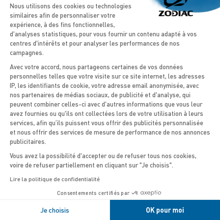
Plateforme de Gestion du Consentement
ou plaisance, choisissez et composez
Nous utilisons des cookies ou technologies
l’aménagement de votre bateau en fonction
similaires afin de personnaliser votre
de votre programme et de vos préférences
expérience, à des fins fonctionnelles,
: votre PRO s’adaptera !
d'analyses statistiques, pour vous fournir un contenu adapté à vos
centres d'intérêts et pour analyser les performances de nos
campagnes.
DÉCOUVRIR
Avec votre accord, nous partageons certaines de vos données
personnelles telles que votre visite sur ce site internet, les adresses
IP, les identifiants de cookie, votre adresse email anonymisée, avec
Axeptio consent
850
nos partenaires de médias sociaux, de publicité et d'analyse, qui
peuvent combiner celles-ci avec d'autres informations que vous leur
avez fournies ou qu'ils ont collectées lors de votre utilisation à leurs
services, afin qu’ils puissent vous offrir des publicités personnalisée
et nous offrir des services de mesure de performance de nos annonces
publicitaires.
Vous avez la possibilité d'accepter ou de refuser tous nos cookies,
voire de refuser partiellement en cliquant sur "Je choisis".
Lire la politique de confidentialité
PRO 850
Consentements certifiés par
Je choisis
OK pour moi
LE PLUS GRAND DE LA GAMME