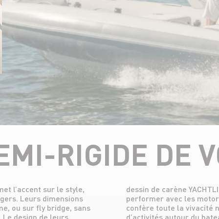
EMI-RIGIDE DE 
 l’accent sur le style,
égrés, est conçu pour
agers. Leurs dimensions
 plus imposantes. Elle
e, ou sur fly bridge, sans
ermettre un large choix
 Le design de leurs
d’activités autour du bate