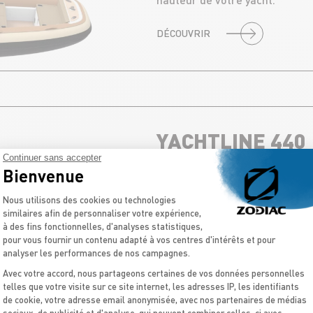
DÉCOUVRIR
YACHTLINE 440
Continuer sans accepter
Bienvenue
LE BON COMPROMIS
Plateforme de Gestion du Consentement 
Nous utilisons des cookies ou technologies
Le complément idéal pour tra
similaires afin de personnaliser votre expérience,
coffres de rangements et sa p
à des fins fonctionnelles, d'analyses statistiques,
pour vous fournir un contenu adapté à vos centres d'intérêts et pour
DÉCOUVRIR
analyser les performances de nos campagnes.
Avec votre accord, nous partageons certaines de vos données personnelles
telles que votre visite sur ce site internet, les adresses IP, les identifiants
de cookie, votre adresse email anonymisée, avec nos partenaires de médias
Axeptio consent
sociaux, de publicité et d'analyse, qui peuvent combiner celles-ci avec