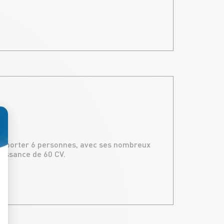
: Personnalisez vos Options
nsporter 6 personnes, avec ses nombreux
uissance de 60 CV.