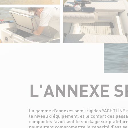
L'ANNEXE S
La gamme d’annexes semi-rigides YACHTLINE met
dessin de carène YACHTLINE, avec flaps int
le niveau d’équipement, et le confort des pass
performer avec les motorisations 4-temps les
compactes favorisent le stockage sur plateform
confère toute la vivacité nécessaire pour p
pour autant compromettre la capacité d’assise.