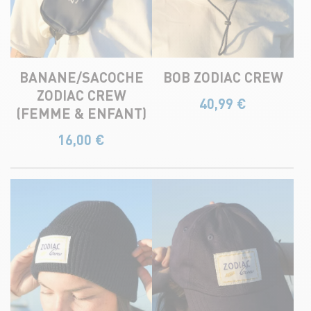
BANANE/SACOCHE
BOB ZODIAC CREW​
ZODIAC CREW
40,99
€
(FEMME & ENFANT)​
16,00
€