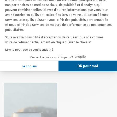
nos partenaires de médias sociaux, de publicité et d'analyse, qui
peuvent combiner celles-ci avec d'autres informations que vous leur
avez fournies ou qu'ils ont collectées lors de votre utilisation à leurs
services, afin qu’ils puissent vous offrir des publicités personnalisée
et nous offrir des services de mesure de performance de nos annonces
publicitaires.
Vous avez la possibilité d'accepter ou de refuser tous nos cookies,
voire de refuser partiellement en cliquant sur "Je choisis".
Lire la politique de confidentialité
GOURDE ZODIAC​
MANTEAU ZODIAC
130 ANS
Consentements certifiés par
13,00
€
Je choisis
OK pour moi
155,00
€