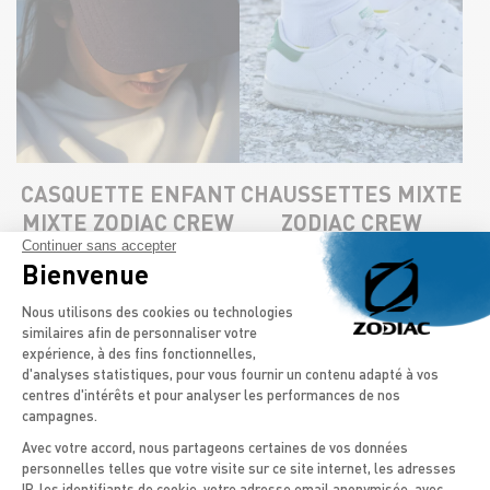
CASQUETTE ENFANT
CHAUSSETTES MIXTE
MIXTE ZODIAC CREW
ZODIAC CREW​
Continuer sans accepter
35,00
€
12,50
€
Bienvenue
Plateforme de Gestion du Consentement
Nous utilisons des cookies ou technologies
similaires afin de personnaliser votre
expérience, à des fins fonctionnelles,
d'analyses statistiques, pour vous fournir un contenu adapté à vos
centres d'intérêts et pour analyser les performances de nos
campagnes.
Avec votre accord, nous partageons certaines de vos données
personnelles telles que votre visite sur ce site internet, les adresses
IP, les identifiants de cookie, votre adresse email anonymisée, avec
Axeptio consent