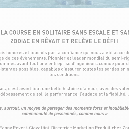
A COURSE EN SOLITAIRE SANS ESCALE ET SA
ZODIAC EN RÊVAIT ET RELÈVE LE DÉFI !
is honorés et touchés par la confiance qui nous a été accordé
e de ces évènements. Pionnier et leader mondial du semi-rig
 sommes avant tout une entreprise d’ingénieurs connue pour 
sistantes possibles, capables d’assurer toutes les sorties en
les conditions.
ses, c’est avant tout une belle histoire d’amour, avec des va
dépassement de soi, la performance, l’audace et la fiabilité…
s, surtout, un moyen de partager des moments forts et inoubliabl
communauté de passionnés, comme nous »
Fanny Revert-Ciavattini, Directrice Marketing Produit chez Zo