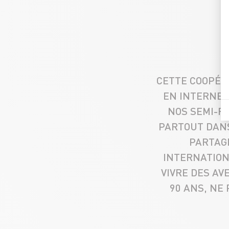
CETTE COOPÉR
EN INTERNE,
NOS SEMI-RI
PARTOUT DANS
PARTAG
INTERNATION
VIVRE DES AV
90 ANS, NE