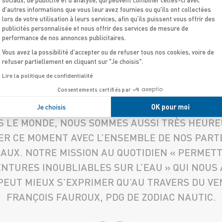
d'autres informations que vous leur avez fournies ou qu'ils ont collectées
lors de votre utilisation à leurs services, afin qu’ils puissent vous offrir des
publicités personnalisée et nous offrir des services de mesure de
performance de nos annonces publicitaires.
Vous avez la possibilité d'accepter ou de refuser tous nos cookies, voire de
refuser partiellement en cliquant sur "Je choisis".
Lire la politique de confidentialité
ATION NOUS PERMET DONC À LA FOIS DE FÉDÉ
Consentements certifiés par
 MAIS AUSSI DE PROUVER EN SITUATION LA PE
GIDES. EN TANT QUE LEADER ET RÉFÉRENCE DU
Je choisis
OK pour moi
 LE MONDE, NOUS SOMMES AUSSI TRÈS HEURE
ER CE MOMENT AVEC L’ENSEMBLE DE NOS PART
AUX. NOTRE MISSION AU QUOTIDIEN « PERMETT
ENTURES INOUBLIABLES SUR L’EAU » QUI NOUS
 PEUT MIEUX S’EXPRIMER QU’AU TRAVERS DU VE
FRANÇOIS FAUROUX, PDG DE ZODIAC NAUTIC.