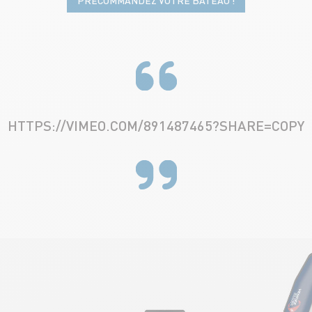
PRÉCOMMANDEZ VOTRE BATEAU !
HTTPS://VIMEO.COM/891487465?SHARE=COPY