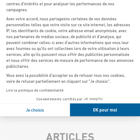
centres d'intérêts et pour analyser les performances de nos
campagnes.
Avec votre accord, nous partageons certaines de vos données
personnelles telles que votre visite sur ce site internet, les adresses
IP, les identifiants de cookie, votre adresse email anonymisée, avec
Axeptio consent
nos partenaires de médias sociaux, de publicité et d'analyse, qui
peuvent combiner celles-ci avec d'autres informations que vous leur
avez fournies ou qu'ils ont collectées lors de votre utilisation à leurs
services, afin qu’ils puissent vous offrir des publicités personnalisée
En effet, il y en a tout pour tous les
et nous offrir des services de mesure de performance de nos annonces
publicitaires.
goûts ; en allant de la taille à des
Vous avez la possibilité d'accepter ou de refuser tous nos cookies,
modèles différents, nos bateaux
voire de refuser partiellement en cliquant sur "Je choisis".
Lire la politique de confidentialité
font des heureux !
Consentements certifiés par
Je choisis
OK pour moi
ARTICLES