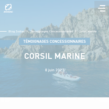
Aller
au
contenu
Blog Zodiac
Témoignages Concessionnaires
Corsil Marine
TÉMOIGNAGES CONCESSIONNAIRES
CORSIL MARINE
8 juin 2023