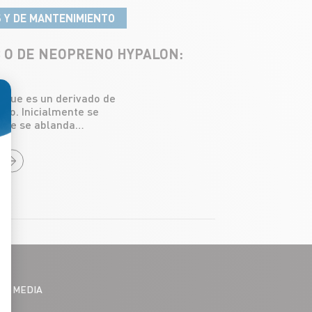
 Y DE MANTENIMIENTO
C O DE NEOPRENO HYPALON:
 que es un derivado de
leo. Inicialmente se
o: Personaliza tus Opciones
, que se ablanda…
IAL MEDIA