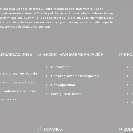
stinados al uso de la empresa Z Nautic, responsable del tratamiento. Sólo se
ra el procesamiento entre Z Nautic y el cliente con fines estadísticos, de marketing
onformidad con la Ley nº 78-17 de 6 de enero de 1978 relativa a la informática, a los
pone de un derecho de acceso, rectificación, oposición y supresión de los datos que le
 electrónico a dpo@znauticgroup.com
EMBARCACIONES
ENCONTRAR SU EMBARCACIÓN
PRO
Por tamaño
mirrígidas fueraborda
Por programa de navegación
irrígidas eléctricas
Por Capacidad
umáticas y auxiliares
Configura tu barco
 de Zodiac
TAMAÑOS
ZOD