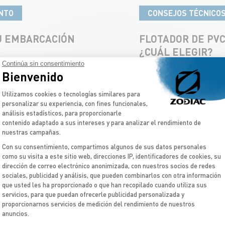
ENTO
CONSEJOS TÉCNICOS
U EMBARCACIÓN
FLOTADOR DE PV
¿CUÁL ELEGIR?
Continúa sin consentimiento
Empecemos por el PVC,
Bienvenido
iac,
los productos del petró
Plataforma de Gestión de Consentimient
ar la
trata de un PVC rígido
Utilizamos cookies o tecnologías similares para
personalizar su experiencia, con fines funcionales,
análisis estadísticos, para proporcionarle
LEER EL ARTÍCULO
contenido adaptado a sus intereses y para analizar el rendimiento de
nuestras campañas.
Con su consentimiento, compartimos algunos de sus datos personales
como su visita a este sitio web, direcciones IP, identificadores de cookies, su
dirección de correo electrónico anonimizada, con nuestros socios de redes
Axeptio consent
sociales, publicidad y análisis, que pueden combinarlos con otra información
que usted les ha proporcionado o que han recopilado cuando utiliza sus
servicios, para que puedan ofrecerle publicidad personalizada y
proporcionarnos servicios de medición del rendimiento de nuestros
SOC
anuncios.