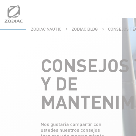
Aller
au
contenu
ZODIAC NAUTIC
ZODIAC BLOG
CONSEJOS TÉ
CONSEJOS 
Y DE
MANTENIM
Nos gustaría compartir con
ustedes nuestros consejos
técnicos y de mantenimiento