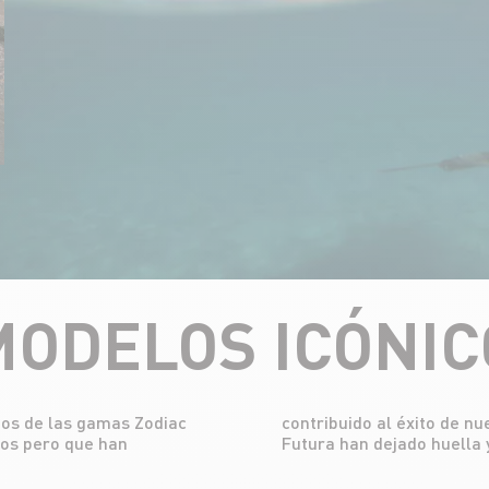
ODELOS ICÓNIC
uos de las gamas Zodiac
os como el Classic y el
mos pero que han
Futura han dejado huella 