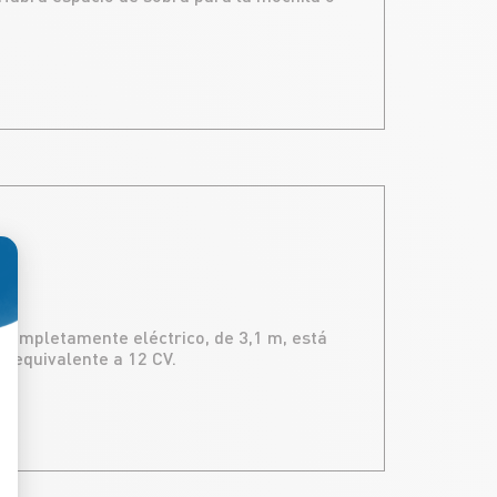
A
o: Personaliza tus Opciones
ompletamente eléctrico, de 3,1 m, está
6 equivalente a 12 CV.