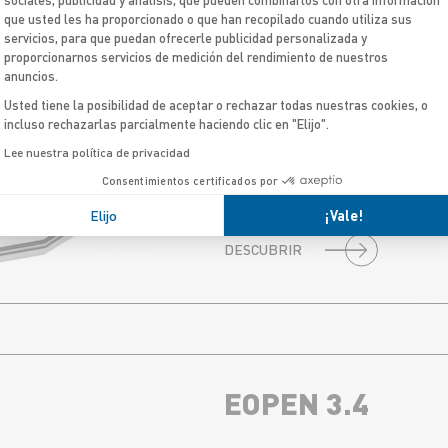
que usted les ha proporcionado o que han recopilado cuando utiliza sus
servicios, para que puedan ofrecerle publicidad personalizada y
proporcionarnos servicios de medición del rendimiento de nuestros
OPEN 3.1
anuncios.
Usted tiene la posibilidad de aceptar o rechazar todas nuestras cookies, o
incluso rechazarlas parcialmente haciendo clic en "Elijo".
LA MÁS PEQUEÑA DE L
Lee nuestra política de privacidad
Ideal como su primera embarca
es manejable y muy fácil de r
Consentimientos certificados por
ajustados.
Elijo
¡Vale!
DESCUBRIR
EOPEN 3.4