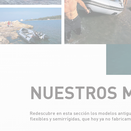
NUESTROS M
Redescubre en esta sección los modelos antig
contribuido al éxito de nuestra marca. Algun
flexibles y semirrígidas, que hoy ya no fabrica