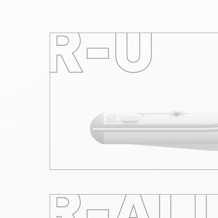
R-U
R-AL