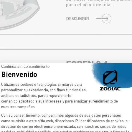
para el picnic del día…
DESCUBRIR
EOPEN 3.1
Continúa sin consentimiento
Bienvenido
LA PEQUEÑA ELÉCTRIC
Plataforma de Gestión de Consentimient
Utilizamos cookies o tecnologías similares para
Nuestro modelo más pequeño c
personalizar su experiencia, con fines funcionales,
equipado con un motor Cruise 
análisis estadísticos, para proporcionarle
contenido adaptado a sus intereses y para analizar el rendimiento de
nuestras campañas.
DESCUBRIR
Con su consentimiento, compartimos algunos de sus datos personales
como su visita a este sitio web, direcciones IP, identificadores de cookies, su
dirección de correo electrónico anonimizada, con nuestros socios de redes
Axeptio consent
sociales, publicidad y análisis, que pueden combinarlos con otra información