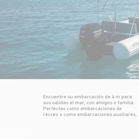
Encuentre su embarcación de 4 m para
las embarcaciones fueraborda de 4 a 6
sus salidas al mar, con amigos o familia.
metros poseen numerosas
Perfectas como embarcaciones de
características que las hacen
recreo o como embarcaciones auxiliares,