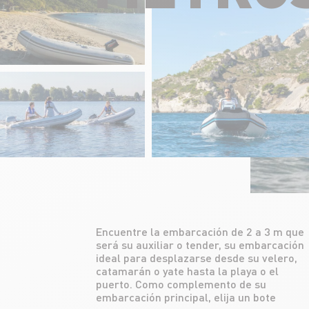
Encuentre la embarcación de 2 a 3 m que
auxiliar neumático de 2 o 3 m, ideal para
será su auxiliar o tender, su embarcación
los trayectos entre el barco y la costa o
ideal para desplazarse desde su velero,
el puerto, pero también para acceder a
catamarán o yate hasta la playa o el
lugares recónditos. Fácil de usar a diario.
puerto. Como complemento de su
embarcación principal, elija un bote