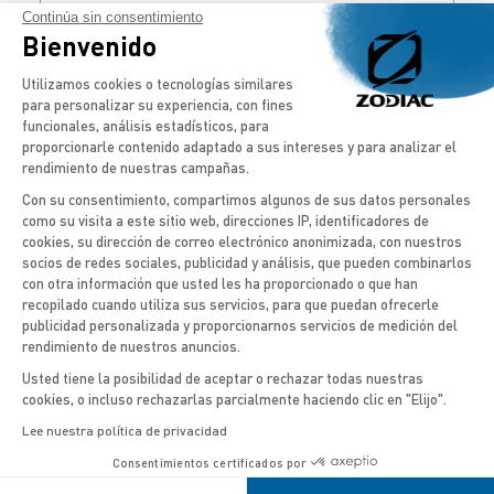
con otra mesa.
Continúa sin consentimiento
Bienvenido
DESCUBRIR
Plataforma de Gestión de Consentimien
Utilizamos cookies o tecnologías similares
para personalizar su experiencia, con fines
funcionales, análisis estadísticos, para
proporcionarle contenido adaptado a sus intereses y para analizar el
rendimiento de nuestras campañas.
Con su consentimiento, compartimos algunos de sus datos personales
VOLVER A TODAS LAS GAMAS
como su visita a este sitio web, direcciones IP, identificadores de
cookies, su dirección de correo electrónico anonimizada, con nuestros
Axeptio consent
socios de redes sociales, publicidad y análisis, que pueden combinarlos
con otra información que usted les ha proporcionado o que han
NUESTROS
recopilado cuando utiliza sus servicios, para que puedan ofrecerle
PROGRAMAS DE
publicidad personalizada y proporcionarnos servicios de medición del
rendimiento de nuestros anuncios.
NAVEGACIÓN
Usted tiene la posibilidad de aceptar o rechazar todas nuestras
cookies, o incluso rechazarlas parcialmente haciendo clic en "Elijo".
Lee nuestra política de privacidad
Consentimientos certificados por
BARCOS