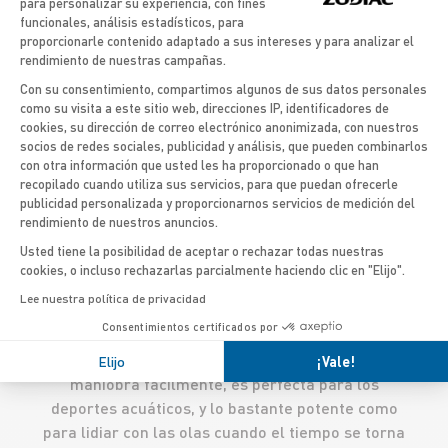
para personalizar su experiencia, con fines
paseo por el mar…
funcionales, análisis estadísticos, para
proporcionarle contenido adaptado a sus intereses y para analizar el
rendimiento de nuestras campañas.
DESCUBRIR LOS MODELOS
Con su consentimiento, compartimos algunos de sus datos personales
como su visita a este sitio web, direcciones IP, identificadores de
cookies, su dirección de correo electrónico anonimizada, con nuestros
Axeptio consent
socios de redes sociales, publicidad y análisis, que pueden combinarlos
con otra información que usted les ha proporcionado o que han
recopilado cuando utiliza sus servicios, para que puedan ofrecerle
'
publicidad personalizada y proporcionarnos servicios de medición del
Una embarcación fueraborda semirrígida con
rendimiento de nuestros anuncios.
capacidad para 10 personas, de tamaño más bien
Usted tiene la posibilidad de aceptar o rechazar todas nuestras
mediano, de 5 metros, es sumamente práctica. Al
cookies, o incluso rechazarlas parcialmente haciendo clic en "Elijo".
ser fácil de transportar y de guardar gracias a su
Lee nuestra política de privacidad
flotador neumático plegable, podrá usarlo para
Consentimientos certificados por
salir a explorar el mundo y navegar donde le
apetezca. Ideal para las salidas regulares, se
Elijo
¡Vale!
maniobra fácilmente, es perfecta para los
deportes acuáticos, y lo bastante potente como
para lidiar con las olas cuando el tiempo se torna