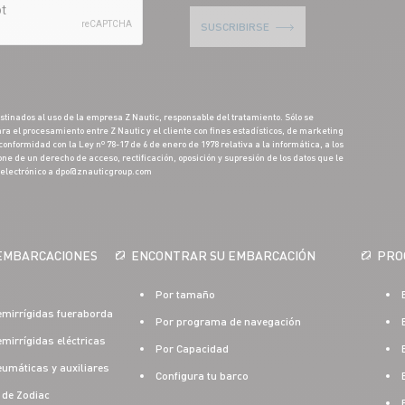
SUSCRIBIRSE
stinados al uso de la empresa Z Nautic, responsable del tratamiento. Sólo se
ra el procesamiento entre Z Nautic y el cliente con fines estadísticos, de marketing
onformidad con la Ley nº 78-17 de 6 de enero de 1978 relativa a la informática, a los
pone de un derecho de acceso, rectificación, oposición y supresión de los datos que le
 electrónico a dpo@znauticgroup.com
EMBARCACIONES
ENCONTRAR SU EMBARCACIÓN
PRO
Por tamaño
mirrígidas fueraborda
Por programa de navegación
irrígidas eléctricas
Por Capacidad
umáticas y auxiliares
Configura tu barco
 de Zodiac