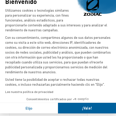
Bienvenido
Plataforma de Gestión de Consentimien
Utilizamos cookies o tecnologías similares
para personalizar su experiencia, con fines
CÓDIGO POSTAL
funcionales, análisis estadísticos, para
proporcionarle contenido adaptado a sus intereses y para analizar el
rendimiento de nuestras campañas.
Con su consentimiento, compartimos algunos de sus datos personales
PUERTO BASE Y ZONA DE NAVEGACIÓN HABITUAL*
como su visita a este sitio web, direcciones IP, identificadores de
cookies, su dirección de correo electrónico anonimizada, con nuestros
Axeptio consent
socios de redes sociales, publicidad y análisis, que pueden combinarlos
con otra información que usted les ha proporcionado o que han
recopilado cuando utiliza sus servicios, para que puedan ofrecerle
DEJE SU MENSAJE
publicidad personalizada y proporcionarnos servicios de medición del
rendimiento de nuestros anuncios.
Usted tiene la posibilidad de aceptar o rechazar todas nuestras
cookies, o incluso rechazarlas parcialmente haciendo clic en "Elijo".
Lee nuestra política de privacidad
Deseo recibir comunicaciones de Zodiac Nautic
Consentimientos certificados por
por email
Elijo
¡Vale!