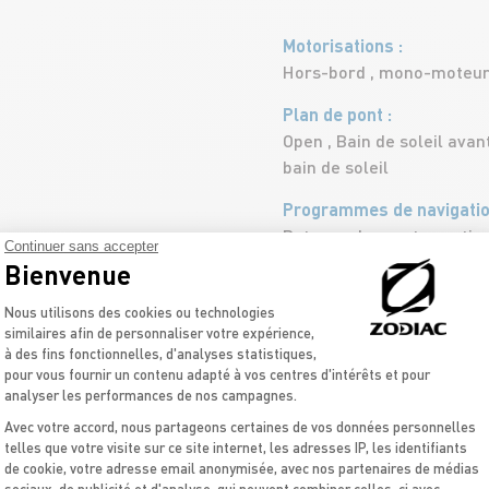
Motorisations
Hors-bord , mono-moteu
Plan de pont
Open , Bain de soleil avan
bain de soleil
Programmes de navigati
Bateaux de sports nautiq
Continuer sans accepter
Bateaux pour le ski nauti
Bienvenue
Plateforme de Gestion du Consentement 
Matériaux
Nous utilisons des cookies ou technologies
Coque polyester/fibre de
similaires afin de personnaliser votre expérience,
à des fins fonctionnelles, d'analyses statistiques,
ou PVC/Strongan
pour vous fournir un contenu adapté à vos centres d'intérêts et pour
analyser les performances de nos campagnes.
Capacité
11 Personnes /
Bateaux p
Avec votre accord, nous partageons certaines de vos données personnelles
telles que votre visite sur ce site internet, les adresses IP, les identifiants
Taille
de cookie, votre adresse email anonymisée, avec nos partenaires de médias
Axeptio consent
sociaux, de publicité et d'analyse, qui peuvent combiner celles-ci avec