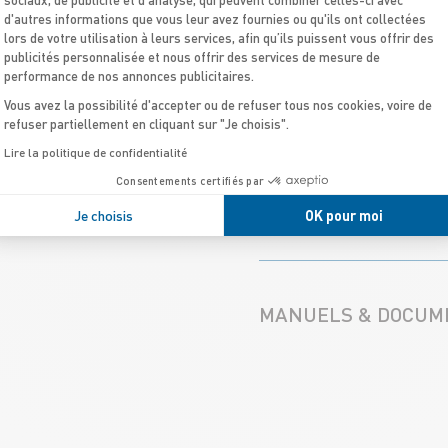
5,8m /
Bateaux de 4m à 
d'autres informations que vous leur avez fournies ou qu'ils ont collectées
lors de votre utilisation à leurs services, afin qu’ils puissent vous offrir des
publicités personnalisée et nous offrir des services de mesure de
performance de nos annonces publicitaires.
ÉQUIPEMENTS STA
Vous avez la possibilité d'accepter ou de refuser tous nos cookies, voire de
refuser partiellement en cliquant sur "Je choisis".
Lire la politique de confidentialité
Flotteur amovible
Consentements certifiés par
1 davier polyester avec f
OPTIONS & ACCESS
1 pompe de cale
Je choisis
OK pour moi
Bain de soleil avant
Direction hydraulique
2 Haut-parleurs supplémen
Dossier arrière rabattable
Balcon avant (MU)
MANUELS & DOCUM
Echelle de bain avec poi
Bimini
Kit de réparation
Décor de console PMMA n
Leaning post
EVA sur Pont + davier + w
Manuel Propriétaire - TO
Valves easy push
Extension bain de soleil 
1 anneau d’étrave
coussins arrières (MU)
Manuel Propriétaire - TO
1 vide-vite
Extension bain de soleil 