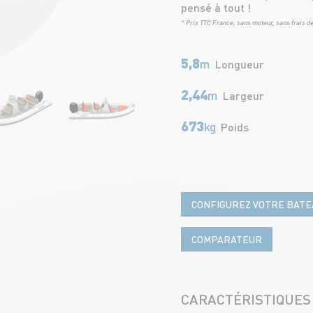
pensé à tout !
* Prix TTC France, sans moteur, sans frais de
5,8
m
Longueur
2,44
m
Largeur
673
kg
Poids
CONFIGUREZ VOTRE BATE
COMPARATEUR
CARACTÉRISTIQUES