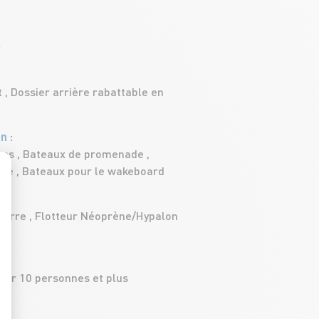
r
t , Dossier arrière rabattable en
on
ues
,
Bateaux de promenade
,
que
,
Bateaux pour le wakeboard
: Personnalisez vos Options
 verre , Flotteur Néoprène/Hypalon
our 10 personnes et plus