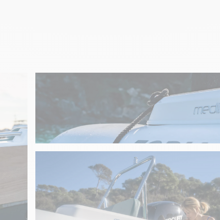
Kit douchette
Kit douchette (MU)
Kit main courantes consol
Kit main courantes consol
Mât de ski
Mât de ski (MU)
PRIG YAMAHA MED 5.8
Roll bar + Bimini
Roll bar + Bimini noir (MU)
Sonde à coller
Sonde à coller (MU)
Système audio Fusion + 2
Système audio Fusion + 2
Table avant
Table avant (MU)
Tablette arrière
Tablette arrière (MU)
PACK SPORT