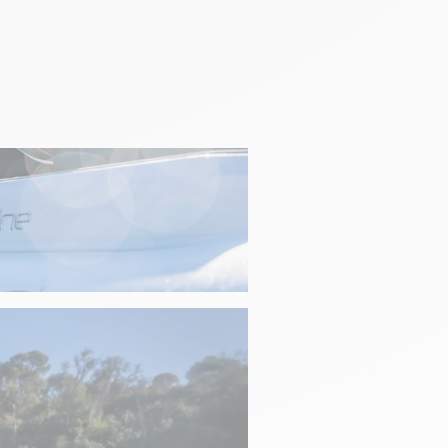
e et wings
e et wings (MU)
 haut-parleurs
 haut-parleurs (MU)