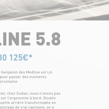
INE 5.8
 30 125€*
le benjamin des Medline est LA
t pour passer des moments
 prochaine.
rnier, chez Zodiac, nous n’avons pas
i sur l’ergonomie à bord: Double
uette arrière transformable en
pilotage de vrai capitaine, on a