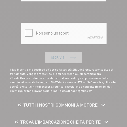
ISCRIVITI
I dati inseriti sono destinati all'uso della società ZNauticGroup, responsabile del
trattamento. Vengono raccolti solo i dati necessari all'elaborazione tra
ZNauticGroup e il cliente a fini statistici, di marketing e di prospezione delle
vendite. Ai sensi della legge n. 78-17 del 6 gennaio 1978 sull'informatica, i file e le
libertà, avete il diritto di accesso, rettifica, opposizione e cancellazione dei dati
che vi riguardano, inviando un'e-mail a dpo@znauticgroup.com
TUTTI I NOSTRI GOMMONI A MOTORE
TROVA L’IMBARCAZIONE CHE FA PER TE