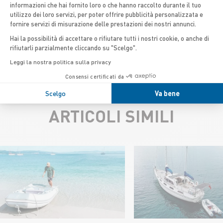
informazioni che hai fornito loro o che hanno raccolto durante il tuo
isole greche nel massimo comfort
utilizzo dei loro servizi, per poter offrire pubblicità personalizzata e
fornire servizi di misurazione delle prestazioni dei nostri annunci.
a bordo del Medline 9 negli anni a
Hai la possibilità di accettare o rifiutare tutti i nostri cookie, o anche di
venire!
rifiutarli parzialmente cliccando su "Scelgo".
Leggi la nostra politica sulla privacy
Consensi certificati da
Scelgo
Va bene
ARTICOLI SIMILI