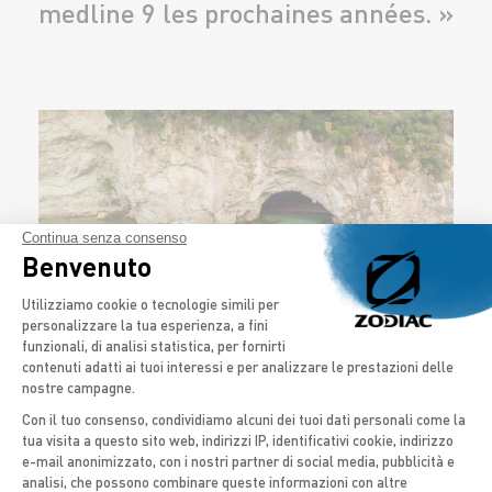
medline 9 les prochaines années. »
Continua senza consenso
Benvenuto
Piattaforma di Gestione del Consenso: 
Utilizziamo cookie o tecnologie simili per
personalizzare la tua esperienza, a fini
funzionali, di analisi statistica, per fornirti
contenuti adatti ai tuoi interessi e per analizzare le prestazioni delle
nostre campagne.
Con il tuo consenso, condividiamo alcuni dei tuoi dati personali come la
Grazie ai nostri affezionati clienti
tua visita a questo sito web, indirizzi IP, identificativi cookie, indirizzo
Axeptio consent
e-mail anonimizzato, con i nostri partner di social media, pubblicità e
che scelgono di attraversare le
analisi, che possono combinare queste informazioni con altre