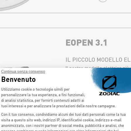
EOPEN 3.1
IL PICCOLO MODELLO E
Il nostro modello elettrico più
Continua senza consenso
motore Cruise 6 equivalente a
Benvenuto
Piattaforma di Gestione del Consenso: Pe
SCOPRIRE
Utilizziamo cookie o tecnologie simili per
personalizzare la tua esperienza, a fini funzionali,
di analisi statistica, per fornirti contenuti adatti ai
tuoi interessi e per analizzare le prestazioni delle nostre campagne.
Con il tuo consenso, condividiamo alcuni dei tuoi dati personali come la tua
visita a questo sito web, indirizzi IP, identificativi cookie, indirizzo e-mail
anonimizzato, con i nostri partner di social media, pubblicità e analisi, che
Axeptio consent
possono combinare queste informazioni con altre informazioni che hai