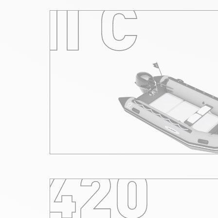
II C
420