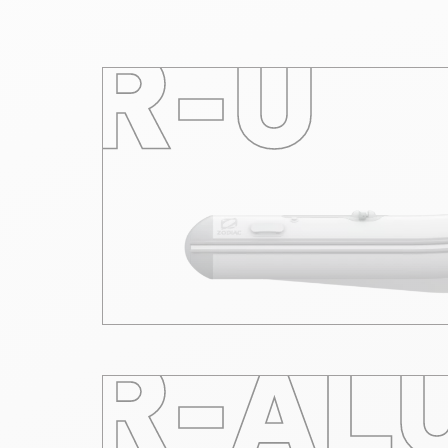
R-U
R-AL