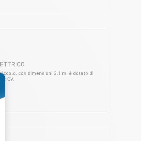
LETTRICO
 piccolo, con dimensioni 3,1 m, è dotato di
 12 CV.
rsonalizza le tue opzioni