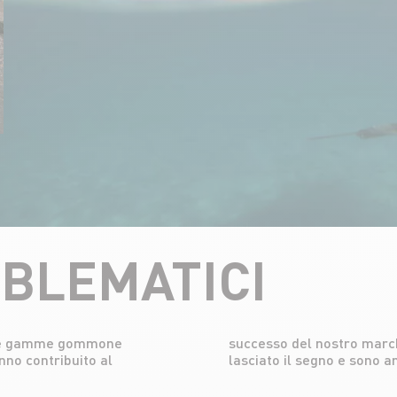
BLEMATICI
elle gamme gommone
ic e il Futura hanno
no contribuito al
lasciato il segno e sono a