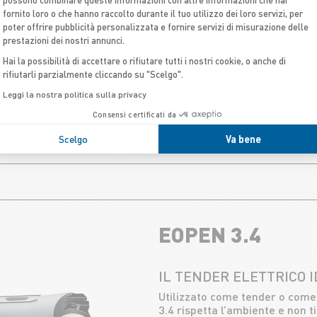
OPEN 3.1
fornito loro o che hanno raccolto durante il tuo utilizzo dei loro servizi, per
poter offrire pubblicità personalizzata e fornire servizi di misurazione delle
prestazioni dei nostri annunci.
IL PIÙ PICCOLO DELLA 
Hai la possibilità di accettare o rifiutare tutti i nostri cookie, o anche di
Ideale come primo gommone, p
rifiutarli parzialmente cliccando su "Scelgo".
maneggevole e facile da gesti
limitato!
Leggi la nostra politica sulla privacy
Consensi certificati da
SCOPRIRE
Scelgo
Va bene
EOPEN 3.4
IL TENDER ELETTRICO 
Utilizzato come tender o come
3.4 rispetta l’ambiente e non 