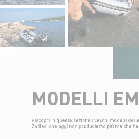
MODELLI EM
Riscopri in questa sezione i vecchi modelli d
successo del nostro marchio. Alcuni come il Class
Zodiac, che oggi non produciamo più ma che han