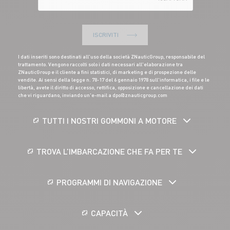
ISCRIVITI
I dati inseriti sono destinati all'uso della società ZNauticGroup, responsabile del
trattamento. Vengono raccolti solo i dati necessari all'elaborazione tra
ZNauticGroup e il cliente a fini statistici, di marketing e di prospezione delle
vendite. Ai sensi della legge n. 78-17 del 6 gennaio 1978 sull'informatica, i file e le
libertà, avete il diritto di accesso, rettifica, opposizione e cancellazione dei dati
che vi riguardano, inviando un'e-mail a dpo@znauticgroup.com
TUTTI I NOSTRI GOMMONI A MOTORE
TROVA L’IMBARCAZIONE CHE FA PER TE
PROGRAMMI DI NAVIGAZIONE
CAPACITÀ