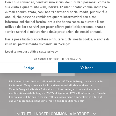
Con il tuo consenso, condividiamo alcuni dei tuoi dati personali come la
tua visita a questo sito web, indirizzi IP, identificativi cookie, indirizzo
Axeptio consent
e-mail anonimizzato, con i nostri partner di social media, pubblicità e
Italy
analisi, che possono combinare queste informazioni con altre
informazioni che hai fornito loro o che hanno raccolto durante il tuo
utilizzo dei loro servizi, per poter offrire pubblicità personalizzata e
fornire servizi di misurazione delle prestazioni dei nostri annunci.
Hai la possibilità di accettare o rifiutare tutti i nostri cookie, o anche di
rifiutarli parzialmente cliccando su "Scelgo".
Leggi la nostra politica sulla privacy
Consensi certificati da
Scelgo
Va bene
ISCRIVITI
I dati inseriti sono destinati all'uso della società ZNauticGroup, responsabile del
trattamento. Vengono raccolti solo i dati necessari all'elaborazione tra
ZNauticGroup e il cliente a fini statistici, di marketing e di prospezione delle
vendite. Ai sensi della legge n. 78-17 del 6 gennaio 1978 sull'informatica, i file e le
libertà, avete il diritto di accesso, rettifica, opposizione e cancellazione dei dati
che vi riguardano, inviando un'e-mail a dpo@znauticgroup.com
TUTTI I NOSTRI GOMMONI A MOTORE