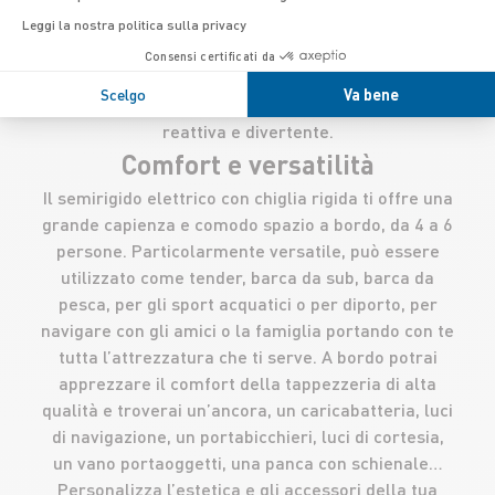
linea eJEt si basa sulla tecnologia di propulsione
Leggi la nostra politica sulla privacy
con turbina, che aspira l’acqua e la spinge
Consensi certificati da
rapidamente per far avanzare la barca. La
Scelgo
Va bene
tecnologia Hydrojet offre una guida più flessibile,
reattiva e divertente.
Comfort e versatilità
Il semirigido elettrico con chiglia rigida ti offre una
grande capienza e comodo spazio a bordo, da 4 a 6
persone. Particolarmente versatile, può essere
utilizzato come tender, barca da sub, barca da
pesca, per gli sport acquatici o per diporto, per
navigare con gli amici o la famiglia portando con te
tutta l’attrezzatura che ti serve. A bordo potrai
apprezzare il comfort della tappezzeria di alta
qualità e troverai un’ancora, un caricabatteria, luci
di navigazione, un portabicchieri, luci di cortesia,
un vano portaoggetti, una panca con schienale…
Personalizza l’estetica e gli accessori della tua