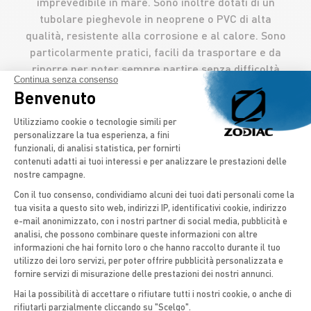
imprevedibile in mare. Sono inoltre dotati di un
tubolare pieghevole in neoprene o PVC di alta
qualità, resistente alla corrosione e al calore. Sono
particolarmente pratici, facili da trasportare e da
riporre per poter sempre partire senza difficoltà
Continua senza consenso
per una nuova avventura. La lunghezza
Benvenuto
dell’imbarcazione dipenderà dal numero di
Piattaforma di Gestione del Consenso: 
persone che vuoi portare e da come vuoi usarla. Il
Utilizziamo cookie o tecnologie simili per
motore elettrico della tua barca è garantito come
personalizzare la tua esperienza, a fini
funzionali, di analisi statistica, per fornirti
esente da manutenzione, non necessita di olio né di
contenuti adatti ai tuoi interessi e per analizzare le prestazioni delle
carburante, per preservare l’ambiente e ridurre i
nostre campagne.
costi di manutenzione.
Con il tuo consenso, condividiamo alcuni dei tuoi dati personali come la
Prestazioni e innovazione
tua visita a questo sito web, indirizzi IP, identificativi cookie, indirizzo
Axeptio consent
e-mail anonimizzato, con i nostri partner di social media, pubblicità e
Il gommone elettrico semirigido è nel contempo
analisi, che possono combinare queste informazioni con altre
leggero, veloce e silenzioso. I motori elettrici e le
informazioni che hai fornito loro o che hanno raccolto durante il tuo
batterie di ultima generazione garantiscono una
utilizzo dei loro servizi, per poter offrire pubblicità personalizzata e
fornire servizi di misurazione delle prestazioni dei nostri annunci.
lunga autonomia, che varia a seconda della
velocità e dell’utilizzo, e un’accelerazione più
Hai la possibilità di accettare o rifiutare tutti i nostri cookie, o anche di
rifiutarli parzialmente cliccando su "Scelgo".
rapida che regala una sensazione fantastica. La