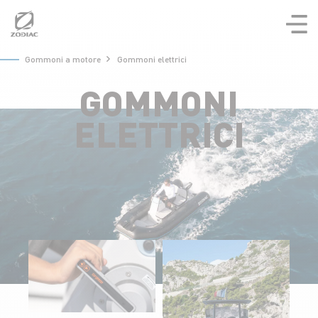
Aller
au
contenu
Gommoni a motore
Gommoni elettrici
GOMMONI
ELETTRICI