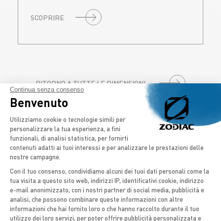
SCOPRIRE
RITORNO A TUTTE LE DIMENSIONI
Continua senza consenso
Benvenuto
Piattaforma di Gestione del Consenso: 
I NOSTRI PROGRAMMI
Utilizziamo cookie o tecnologie simili per
personalizzare la tua esperienza, a fini
DI NAVIGAZIONE
funzionali, di analisi statistica, per fornirti
contenuti adatti ai tuoi interessi e per analizzare le prestazioni delle
nostre campagne.
Con il tuo consenso, condividiamo alcuni dei tuoi dati personali come la
tua visita a questo sito web, indirizzi IP, identificativi cookie, indirizzo
BARCHE PER
Axeptio consent
e-mail anonimizzato, con i nostri partner di social media, pubblicità e
IMMERSIONI
analisi, che possono combinare queste informazioni con altre
informazioni che hai fornito loro o che hanno raccolto durante il tuo
utilizzo dei loro servizi, per poter offrire pubblicità personalizzata e