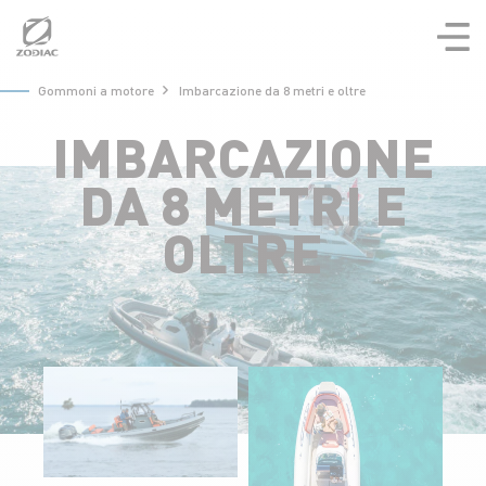
Aller
au
contenu
Gommoni a motore
Imbarcazione da 8 metri e oltre
IMBARCAZIONE
DA 8 METRI E
OLTRE