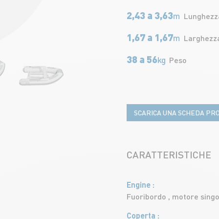
2,43 a 3,63
m
Lunghezz
1,67 a 1,67
m
Larghezz
38 a 56
kg
Peso
SCARICA UNA SCHEDA PR
CARATTERISTICHE
Engine
Fuoribordo , motore singo
Coperta