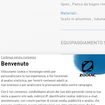
Open , Panca da bagno rim
Materiali
Scafo in alluminio , tubola
EQUIPAGGIAMENTO
2 Pagaie in alluminio
Continua senza consenso
Benvenuto
2 anelli da trazione poster
OPZIONI E ACCESSO
2 maniglie esterne / 8 ma
Piattaforma di Gestione del Consenso: Pe
Utilizziamo cookie o tecnologie simili per
Bottaccio deflettore
personalizzare la tua esperienza, a fini funzionali,
Catena di sollevamento
di analisi statistica, per fornirti contenuti adatti ai
Borsa sotto panchina
Custodia sottopanca / Cu
tuoi interessi e per analizzare le prestazioni delle nostre campagne.
Custodia a prua
MANUALI E DOCUME
Gonfiatore a piede
Con il tuo consenso, condividiamo alcuni dei tuoi dati personali come la tua
Indicatore di pressione
Piastra supporto motore
visita a questo sito web, indirizzi IP, identificativi cookie, indirizzo e-mail
Kit installazione su gruet
anonimizzato, con i nostri partner di social media, pubblicità e analisi, che
Plancetta rimovibile
Axeptio consent
Scala rigida laterale
possono combinare queste informazioni con altre informazioni che hai