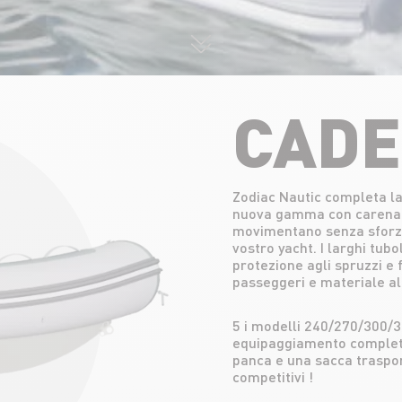
CADE
Zodiac Nautic completa la
nuova gamma con carena in
movimentano senza sforzo 
vostro yacht. I larghi tub
protezione agli spruzzi e f
passeggeri e materiale all
5 i modelli 240/270/300/
equipaggiamento completo
panca e una sacca traspor
competitivi !