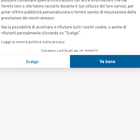
Owner Manual - VOLUME 
Protezione completa della
fornito loro o che hanno raccolto durante il tuo utilizzo dei loro servizi, per
Valigetta di riparazione
poter offrire pubblicità personalizzata e fornire servizi di misurazione delle
prestazioni dei nostri annunci.
Owner Manual - VOLUME 
1 anello fiocco
Hai la possibilità di accettare o rifiutare tutti i nostri cookie, o anche di
rifiutarli parzialmente cliccando su "Scelgo".
Leggi la nostra politica sulla privacy
Consensi certificati da
Scelgo
Va bene