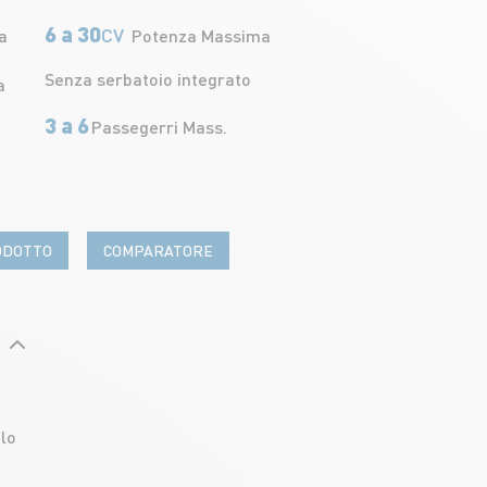
6 a 30
CV
a
Potenza Massima
Senza serbatoio integrato
a
3 a 6
Passegerri Mass.
ODOTTO
COMPARATORE
lo