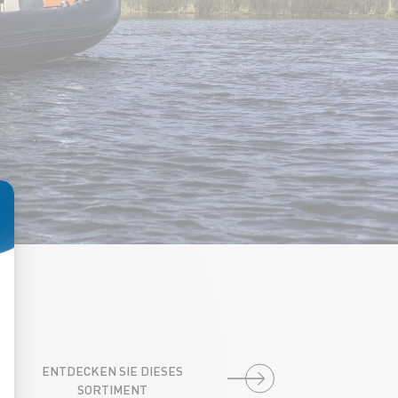
sen Sie Ihre Optionen an
ENTDECKEN SIE DIESES
SORTIMENT