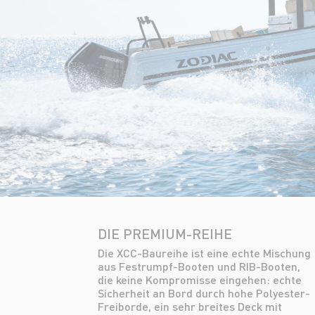
DIE PREMIUM-REIHE
Die XCC-Baureihe ist eine echte Mischung
Schlauchkörpers. Diese Produktreihe, die
aus Festrumpf-Booten und RIB-Booten,
sich an Liebhaber von
die keine Kompromisse eingehen: echte
Komplettausstattungen und
Sicherheit an Bord durch hohe Polyester-
Langstreckenfahrten wendet, bietet
Freiborde, ein sehr breites Deck mit
äußerst komfortable Schlaf- und