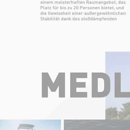
einem meisterhaften Raumangebot, das
Sanitäreinrichtungen sowie ein riesiges
Platz für bis zu 20 Personen bietet, und
Platzangebot an Bord für unvergessliche
die Gewissheit einer außergewöhnlichen
Stabilität dank des stoßdämpfenden
MEDL