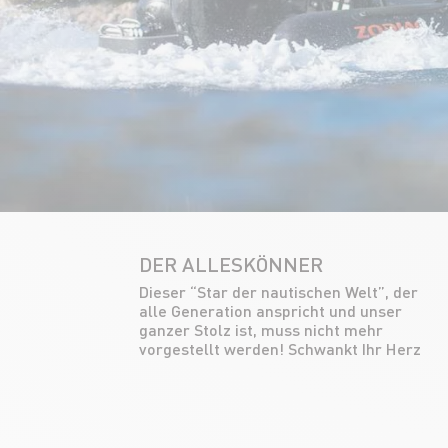
DER ALLESKÖNNER
Dieser “Star der nautischen Welt”, der
zwischen Wasserskifahren,
alle Generation anspricht und unser
Wakeboarden, Angeln, Unterwasserjagd
ganzer Stolz ist, muss nicht mehr
und Picknicks? Bei uns müssen Sie sich
vorgestellt werden! Schwankt Ihr Herz