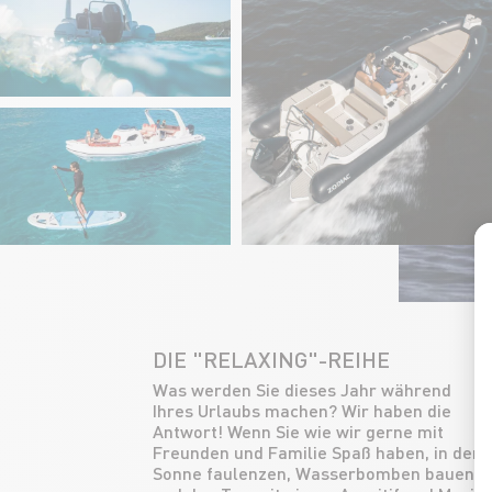
DIE "RELAXING"-REIHE
Was werden Sie dieses Jahr während
ausklingen lassen wollen, dann wählen
Ihres Urlaubs machen? Wir haben die
Sie den Medline! Unsere “Bestseller”-
Antwort! Wenn Sie wie wir gerne mit
Serie wird Ihnen magische Momente auf
Freunden und Familie Spaß haben, in der
dem Wasser bescheren und Ihre
Sonne faulenzen, Wasserbomben bauen