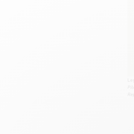
Le
Pil
Rep