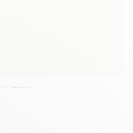
pert :