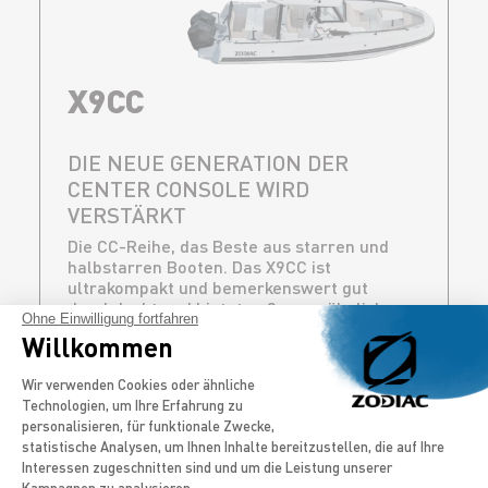
X9CC
DIE NEUE GENERATION DER
CENTER CONSOLE WIRD
VERSTÄRKT
Die CC-Reihe, das Beste aus starren und
halbstarren Booten. Das X9CC ist
ultrakompakt und bemerkenswert gut
durchdacht und bietet außergewöhnlichen
Ohne Einwilligung fortfahren
Komfort und Bewegungsfreiheit rund um
Willkommen
die Kabine für ein unter allen Umständen
angenehmes Erlebnis an Bord.
Einwilligungsmanagementplattform: Pa
Wir verwenden Cookies oder ähnliche
Technologien, um Ihre Erfahrung zu
ENTDECKEN
personalisieren, für funktionale Zwecke,
statistische Analysen, um Ihnen Inhalte bereitzustellen, die auf Ihre
Interessen zugeschnitten sind und um die Leistung unserer
Kampagnen zu analysieren.