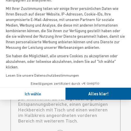
9
Mit Ihrer Zustimmung teilen wir einige Ihrer persönlichen Daten wie
Ihren Besuch auf dieser Website, IP-Adressen, Cookie-IDs, Ihre
anonymisierte E-Mail-Adresse, mit unseren Partnern für soziale
Axeptio consent
Medien, Werbung und Analyse, die diese mit anderen Informationen
kombinieren können, die Sie ihnen zur Verfügung gestellt haben oder
die sie während der Nutzung ihrer Dienste gesammelt haben, damit sie
Ihnen personalisierte Werbung anbieten können und uns Dienste zur
Messung der Leistung unserer Werbeanzeigen anbieten.
Sie haben die Möglichkeit, alle unsere Cookies zu akzeptieren oder
MEDLINE 9
abzulehnen, oder teilweise abzulehnen, indem Sie auf "Ich wähle"
klicken.
Lesen Sie unsere Datenschutzbestimmungen
UNSER FLAGGSCHIFF
Einwilligungen zertifiziert durch
Mit seiner Schlafkabine ist es das größte
Modell der Medline-Reihe und das Dayboat
Ich wähle
Alles klar!
par excellence. Es verfügt über 2 große
Entspannungsbereiche, einen geräumigen
Heckbereich mit Tisch und einen weiteren
im Halbkreis angeordneten vorderen
Bereich mit weiterem Tisch.