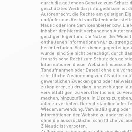
durch die geltenden Gesetze zum Schutz 
geschütztes Werk dar; infolgedessen ist d
Autorenrecht, die Rechte am geistigen Ei
und/oder das Recht von Datenbankerstelle
Nautic oder ihre Serviceanbieter bzw. Lief
Inhaber der hiermit verbundenen Autoren
geistigen Eigentum. Die Nutzer der Website
enthaltenen Informationen nur zu streng 
herunterladen. Sofern keine gegenteilige
wurde, sind Sie nicht berechtigt, durch d
französische Recht zum Schutz des geist
Informationen dieser Website (insbesonder
Tonaufnahmen oder Daten) ohne die vorhe
schriftliche Zustimmung von Z Nautic zu ö
gewerblichen Zwecken ganz oder teilweise
zu kopieren, zu drucken, anzuschlagen, au
vervielfältigen, zu veröffentlichen, zu ve
machen, hinzuzufügen, in Lizenz zu geben,
oder zu verteilen. Der vollständige oder t
Wiederverwendung, Vervielfältigung oder 
Informationen der Website zu anderen als
ohne die ausdrückliche, schriftliche vor
Z Nautic ist verboten.
Außerdem ist jede nicht zulässige Vervielfä