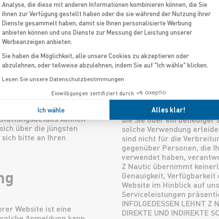
Analyse, die diese mit anderen Informationen kombinieren können, die Sie
serung der Qualität ihrer
ihnen zur Verfügung gestellt haben oder die sie während der Nutzung ihrer
das Recht vor, ohne
Dienste gesammelt haben, damit sie Ihnen personalisierte Werbung
den auf dieser Website
SIE ERKENNEN AUSDRÜCKLI
anbieten können und uns Dienste zur Messung der Leistung unserer
 diese aus dem Angebot zu
FOLGENDEN BESTIMMUNGE
Werbeanzeigen anbieten.
ine Toleranz von + / – 3%,
Die auf der Website zur V
e eine Toleranz +/- 5%
Ihnen „IN ROHFORM” zur Verf
Sie haben die Möglichkeit, alle unsere Cookies zu akzeptieren oder
 Kenndaten erfolgen
oder explizite Gewährleistu
abzulehnen, oder teilweise abzulehnen, indem Sie auf "Ich wähle" klicken.
en Ländern können sie
Vollständigkeit, Genauigkeit
Lesen Sie unsere Datenschutzbestimmungen
gen, Ladekapazität).
Unverfälschtheit oder ihre
it optional erhältlichem
Eignung dieser Information
Einwilligungen zertifiziert durch
 sich über die
Serviceleistungen für die 
e. Die Verfügbarkeit
Ich wähle
unsere Serviceleistungen a
Alles klar!
stattungsdetails können
die Sie oder ein beliebiger
sich über die jüngsten
solche Verwendung erleiden
sich bitte an Ihren
sind nicht für die Verbreit
gegenüber Personen, die I
verwendet haben, verantwo
Z Nautic übernimmt keinerle
ng
Genauigkeit, Verfügbarkeit 
Website im Hinblick auf un
Serviceleistungen präsenti
INFOLGEDESSEN LEHNT Z 
rer Website ist eine
DIREKTE UND INDIREKTE 
e solche Anmeldung kann