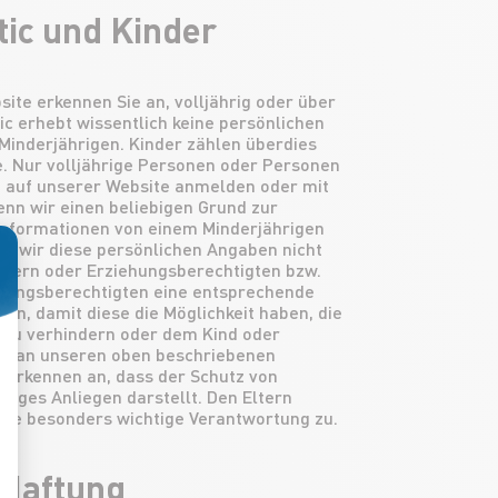
tic und Kinder
ite erkennen Sie an, volljährig oder über
tic erhebt wissentlich keine persönlichen
Minderjährigen. Kinder zählen überdies
e. Nur volljährige Personen oder Personen
h auf unserer Website anmelden oder mit
nn wir einen beliebigen Grund zur
nformationen von einem Minderjährigen
n wir diese persönlichen Angaben nicht
ltern oder Erziehungsberechtigten bzw.
ehungsberechtigten eine entsprechende
sen Sie Ihre Optionen an
en, damit diese die Möglichkeit haben, die
 zu verhindern oder dem Kind oder
en, an unseren oben beschriebenen
 erkennen an, dass der Schutz von
htiges Anliegen darstellt. Den Eltern
ine besonders wichtige Verantwortung zu.
Haftung