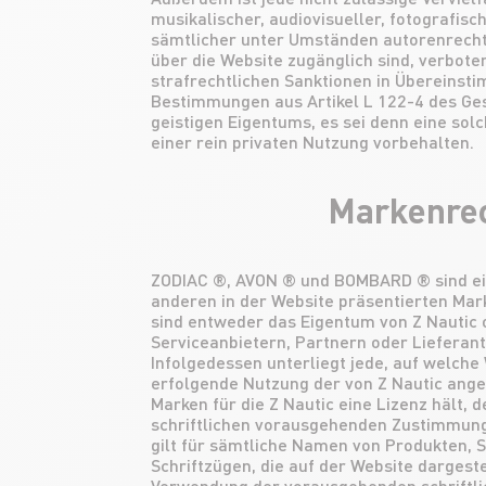
musikalischer, audiovisueller, fotografis
sämtlicher unter Umständen autorenrechtl
über die Website zugänglich sind, verboten
strafrechtlichen Sanktionen in Übereinst
Bestimmungen aus Artikel L 122-4 des Ge
geistigen Eigentums, es sei denn eine solch
einer rein privaten Nutzung vorbehalten.
Markenre
ZODIAC ®, AVON ® und BOMBARD ® sind ei
anderen in der Website präsentierten Ma
sind entweder das Eigentum von Z Nautic
Serviceanbietern, Partnern oder Lieferant
Infolgedessen unterliegt jede, auf welch
erfolgende Nutzung der von Z Nautic ang
Marken für die Z Nautic eine Lizenz hält, 
schriftlichen vorausgehenden Zustimmung 
gilt für sämtliche Namen von Produkten, 
Schriftzügen, die auf der Website dargeste
Verwendung der vorausgehenden schriftl