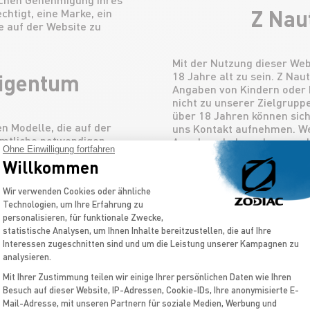
Z Nau
chtigt, eine Marke, ein
 auf der Website zu
Mit der Nutzung dieser Webs
Eigentum
18 Jahre alt zu sein. Z Nau
Angaben von Kindern oder 
nicht zu unserer Zielgrupp
über 18 Jahren können sic
n Modelle, die auf der
uns Kontakt aufnehmen. We
ämtliche notwendigen
Annahme haben, dass uns I
Ohne Einwilligung fortfahren
t. Die Modelle (Boote,
übermittelt werden, erhebe
Willkommen
eichnungen, Fotografien und
ohne die Zustimmung der E
urch geistige und/oder
ohne den Eltern oder Erzi
Einwilligungsmanagementplattform: Pas
Wir verwenden Cookies oder ähnliche
nd sind das Eigentum von Z
Mitteilung zugesandt zu hab
Technologien, um Ihre Erfahrung zu
rvielfältigung, ohne die
Nutzung der Informationen
personalisieren, für funktionale Zwecke,
autic ist streng verboten,
Minderjährigen zu verbiet
statistische Analysen, um Ihnen Inhalte bereitzustellen, die auf Ihre
Aktionen teilzunehmen. Wir
Interessen zugeschnitten sind und um die Leistung unserer Kampagnen zu
Kindern im Internet ein wic
analysieren.
kommt in diesem Bereich e
ationen
Mit Ihrer Zustimmung teilen wir einige Ihrer persönlichen Daten wie Ihren
Besuch auf dieser Website, IP-Adressen, Cookie-IDs, Ihre anonymisierte E-
Axeptio consent
Mail-Adresse, mit unseren Partnern für soziale Medien, Werbung und