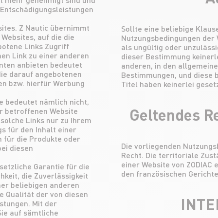
n Entschädigungsleistungen
sites. Z Nautic übernimmt
Sollte eine beliebige Klau
 Websites, auf die die
Nutzungsbedingungen der W
otene Links Zugriff
als ungültig oder unzulässi
nen Link zu einer anderen
dieser Bestimmung keinerle
anten anbieten bedeutet
anderen, in den allgemein
 die darauf angebotenen
Bestimmungen, und diese bl
en bzw. hierfür Werbung
Titel haben keinerlei geset
e bedeutet nämlich nicht,
Geltendes Re
er betroffenen Website
solche Links nur zu Ihrem
 für den Inhalt einer
h für die Produkte oder
Die vorliegenden Nutzungs
bei diesen
Recht. Die territoriale Zus
einer Website von ZODIAC e
setzliche Garantie für die
den französischen Gerichte
chkeit, die Zuverlässigkeit
iner beliebigen anderen
e Qualität der von diesen
INTE
stungen. Mit der
ie auf sämtliche