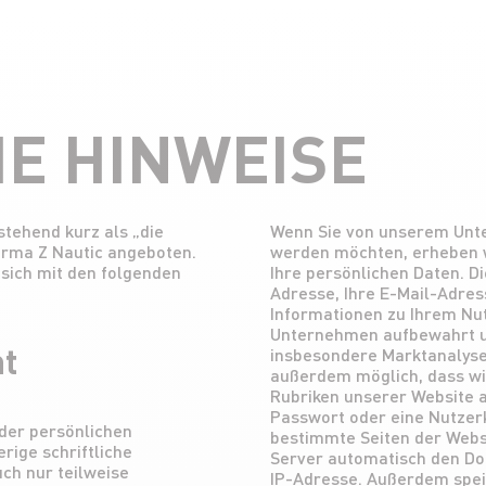
E HINWEISE
tehend kurz als „die
Wenn Sie von unserem Unte
Firma Z Nautic angeboten.
werden möchten, erheben w
 sich mit den folgenden
Ihre persönlichen Daten. D
Adresse, Ihre E-Mail-Adre
Informationen zu Ihrem Nu
Unternehmen aufbewahrt u
t
insbesondere Marktanalyse
außerdem möglich, dass wir
Rubriken unserer Website 
Passwort oder eine Nutze
der persönlichen
bestimmte Seiten der Webs
rige schriftliche
Server automatisch den D
uch nur teilweise
IP-Adresse. Außerdem spei