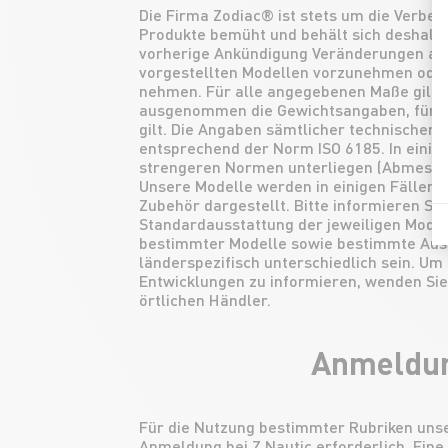
Die Firma Zodiac® ist stets um die Verbes
Produkte bemüht und behält sich deshalb 
vorherige Ankündigung Veränderungen an 
vorgestellten Modellen vorzunehmen oder
nehmen. Für alle angegebenen Maße gilt e
ausgenommen die Gewichtsangaben, für di
gilt. Die Angaben sämtlicher technischer
entsprechend der Norm ISO 6185. In einig
strengeren Normen unterliegen (Abmessun
Unsere Modelle werden in einigen Fällen m
Zubehör dargestellt. Bitte informieren Sie
Standardausstattung der jeweiligen Modell
bestimmter Modelle sowie bestimmte Aus
länderspezifisch unterschiedlich sein. Um 
Entwicklungen zu informieren, wenden Sie 
örtlichen Händler.
Anmeldu
Für die Nutzung bestimmter Rubriken unse
Anmeldung bei Z Nautic erforderlich. Ein