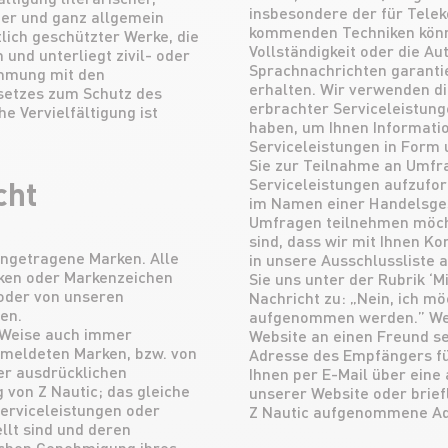
insbesondere der für Tel
cher und ganz allgemein
kommenden Techniken könne
ich geschützter Werke, die
Vollständigkeit oder die Au
 und unterliegt zivil- oder
Sprachnachrichten garantie
immung mit den
erhalten. Wir verwenden di
setzes zum Schutz des
erbrachter Serviceleistung
e Vervielfältigung ist
haben, um Ihnen Informati
Serviceleistungen in Form
Sie zur Teilnahme an Umfr
cht
Serviceleistungen aufzufo
im Namen einer Handelsges
Umfragen teilnehmen möchte
sind, dass wir mit Ihnen K
ngetragene Marken. Alle
in unsere Ausschlussliste
rken oder Markenzeichen
Sie uns unter der Rubrik ‘
 oder von unseren
Nachricht zu: „Nein, ich möc
en.
aufgenommen werden.” Wen
e Weise auch immer
Website an einen Freund s
emeldeten Marken, bzw. von
Adresse des Empfängers fü
der ausdrücklichen
Ihnen per E-Mail über eine 
von Z Nautic; das gleiche
unserer Website oder brief
Serviceleistungen oder
Z Nautic aufgenommene Ad
llt sind und deren
ichen Genehmigung ihres