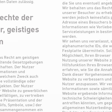
ten Daten zulässig.
die Sie uns eventuell ange
Wir behalten uns das Recht
unserer Besucher zu erhebe
echte der
werden jedoch keinesfalls 
Adresse eines Besuchers b
, geistiges
Informationen wie Vorlieb
Serviceleistungen in best
werden.
m
Wir sehen uns veranlasst, 
alphanumerische IDs, die w
Festplatte übermitteln. So
Möglichkeit, Ihren Browser 
as Recht am geistigen
Nutzung unserer Website zu
eltende Gesetzgebungen
Hilfsfunktion Ihres Brows
haften. Der Nutzer
erfahren, wie Sie die Anna
ormationen und
Dank dieser Vorgehensweise
u welchem Zweck auch
Website zu verbessern und 
ie vollständige oder
Nutzer anzupassen. Wir ve
jekten. Der Nutzer
Informationen sowie sämtli
er Website zu gewerblichen
Website ergebende Informa
lfältigen, zu vertreiben
technische Schwierigkeiten
ie Präsentation und der
antreffen könnten, um gege
 Gifs, Symbole, usw.) der
allgemeinen Nutzerbedingu
, zusammengenommen ein