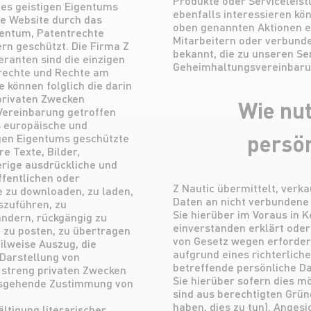
Produkte oder Serviceleist
des geistigen Eigentums
ebenfalls interessieren kö
ie Website durch das
oben genannten Aktionen e
gentum, Patentrechte
Mitarbeitern oder verbun
rn geschützt. Die Firma Z
bekannt, die zu unseren Se
eranten sind die einzigen
Geheimhaltungsvereinbaru
rechte und Rechte am
 können folglich die darin
privaten Zwecken
Wie nut
 Vereinbarung getroffen
as europäische und
persö
igen Eigentums geschützte
e Texte, Bilder,
rige ausdrückliche und
ffentlichen oder
Z Nautic übermittelt, verka
 zu downloaden, zu laden,
Daten an nicht verbundene
szuführen, zu
Sie hierüber im Voraus in K
rändern, rückgängig zu
einverstanden erklärt oder
 zu posten, zu übertragen
von Gesetz wegen erforderl
eilweise Auszug, die
aufgrund eines richterlich
Darstellung von
betreffende persönliche Da
 streng privaten Zwecken
Sie hierüber sofern dies mö
ausgehende Zustimmung von
sind aus berechtigten Grün
haben, dies zu tun). Anges
ltigung literarischer,