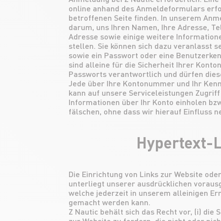
online anhand des Anmeldeformulars erfol
betroffenen Seite finden. In unserem Anme
darum, uns Ihren Namen, Ihre Adresse, T
Adresse sowie einige weitere Information
stellen. Sie können sich dazu veranlasst 
sowie ein Passwort oder eine Benutzerke
sind alleine für die Sicherheit Ihrer Kon
Passworts verantwortlich und dürfen diese
Jede über Ihre Kontonummer und Ihr Ken
kann auf unsere Serviceleistungen Zugrif
Informationen über Ihr Konto einholen bz
fälschen, ohne dass wir hierauf Einfluss 
Hypertext-L
Die Einrichtung von Links zur Website ode
unterliegt unserer ausdrücklichen vorau
welche jederzeit in unserem alleinigen E
gemacht werden kann.
Z Nautic behält sich das Recht vor, (i) die
zur Website zu fordern, die nicht oder ni