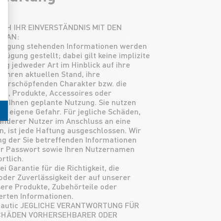
CH IHR EINVERSTÄNDNIS MIT DEN
N AN:
erfügung stehenden Informationen werden
ügung gestellt; dabei gilt keine implizite
ng jedweder Art im Hinblick auf ihre
, ihren aktuellen Stand, ihre
n erschöpfenden Charakter bzw. die
en, Produkte, Accessoires oder
von Ihnen geplante Nutzung. Sie nutzen
uf eigene Gefahr. Für jegliche Schäden,
 anderer Nutzer im Anschluss an eine
, ist jede Haftung ausgeschlossen. Wir
ung der Sie betreffenden Informationen
hr Passwort sowie Ihren Nutzernamen
rtlich.
i Garantie für die Richtigkeit, die
oder Zuverlässigkeit der auf unserer
sere Produkte, Zubehörteile oder
erten Informationen.
Nautic JEGLICHE VERANTWORTUNG FÜR
SCHÄDEN VORHERSEHBARER ODER