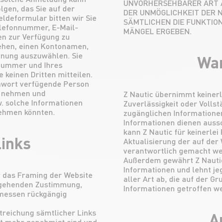
UNVORHERSEHBARER ART AB
gen, das Sie auf der
DER UNMÖGLICHKEIT DER 
ldeformular bitten wir Sie
SÄMTLICHEN DIE FUNKTIO
elefonnummer, E-Mail-
MÄNGEL ERGEBEN.
en zur Verfügung zu
sehen, einen Kontonamen,
nnung auszuwählen. Sie
War
tonummer und Ihres
 keinen Dritten mitteilen.
nwort verfügende Person
f nehmen und
Z Nautic übernimmt keinerle
w. solche Informationen
Zuverlässigkeit oder Vollst
nehmen könnten.
zugänglichen Informatione
Informationen dienen aussc
kann Z Nautic für keinerle
inks
Aktualisierung der auf der
verantwortlich gemacht w
Außerdem gewährt Z Nautic 
Informationen und lehnt je
r das Framing der Website
aller Art ab, die auf der G
sgehenden Zustimmung,
Informationen getroffen w
rmessen rückgängig
 Streichung sämtlicher Links
A
cht mehr genehmigt sind und