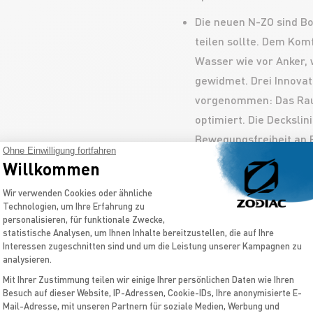
Die neuen N-ZO sind B
teilen sollte. Dem Kom
Wasser wie vor Anker,
gewidmet. Drei Innova
vorgenommen: Das Ra
optimiert. Die Decksli
Bewegungsfreiheit an 
Ohne Einwilligung fortfahren
zu erleichtern. Eine ne
Willkommen
Console“, ermöglicht 
Einwilligungsmanagementplattform: Pas
Wir verwenden Cookies oder ähnliche
maximal zu reduzieren,
Technologien, um Ihre Erfahrung zu
Verfügung. Die Komfor
personalisieren, für funktionale Zwecke,
statistische Analysen, um Ihnen Inhalte bereitzustellen, die auf Ihre
N-ZO-Modelle verfügen
Interessen zugeschnitten sind und um die Leistung unserer Kampagnen zu
zahlreiche Sitzplätze 
analysieren.
Badefläche hinten biet
Mit Ihrer Zustimmung teilen wir einige Ihrer persönlichen Daten wie Ihren
Besuch auf dieser Website, IP-Adressen, Cookie-IDs, Ihre anonymisierte E-
modulierbar. Die N-ZO-
Axeptio consent
Mail-Adresse, mit unseren Partnern für soziale Medien, Werbung und