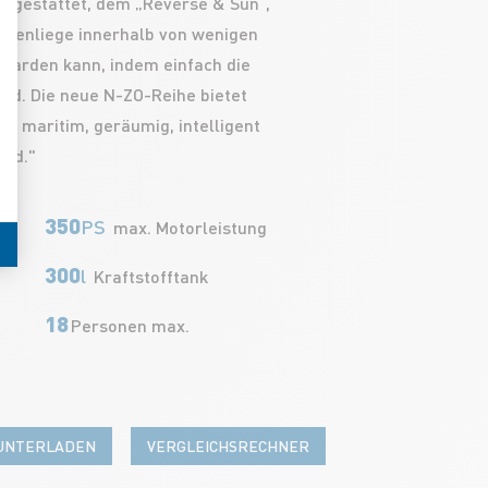
sgestattet, dem „Reverse & Sun“,
nnenliege innerhalb von wenigen
warden kann, indem einfach die
ird. Die neue N-ZO-Reihe bietet
n, maritim, geräumig, intelligent
ind."
350
PS
max. Motorleistung
300
l
Kraftstofftank
18
Personen max.
RUNTERLADEN
VERGLEICHSRECHNER