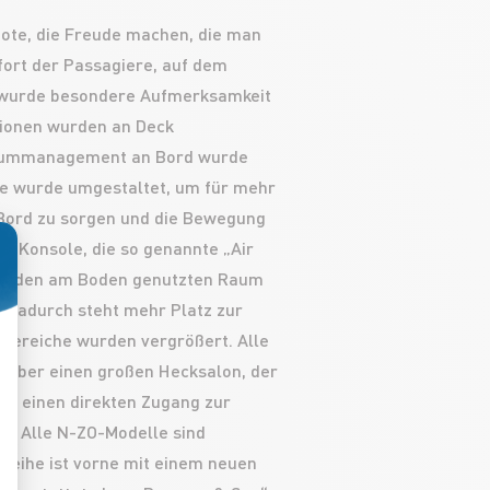
oote, die Freude machen, die man
fort der Passagiere, auf dem
 wurde besondere Aufmerksamkeit
tionen wurden an Deck
ummanagement an Bord wurde
nie wurde umgestaltet, um für mehr
Bord zu sorgen und die Bewegung
ue Konsole, die so genannte „Air
es, den am Boden genutzten Raum
sen Sie Ihre Optionen an
 dadurch steht mehr Platz zur
tbereiche wurden vergrößert. Alle
 über einen großen Hecksalon, der
und einen direkten Zugang zur
et. Alle N-ZO-Modelle sind
Reihe ist vorne mit einem neuen