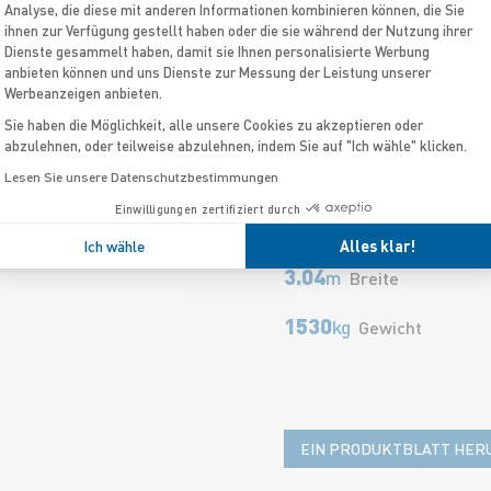
Sonnenliegensystem au
Analyse, die diese mit anderen Informationen kombinieren können, die Sie
ihnen zur Verfügung gestellt haben oder die sie während der Nutzung ihrer
mit dem eine breite So
Dienste gesammelt haben, damit sie Ihnen personalisierte Werbung
Sekunden eingerichtet 
anbieten können und uns Dienste zur Messung der Leistung unserer
Werbeanzeigen anbieten.
Struktur aufgeklappt w
Boote die zugleich schö
Sie haben die Möglichkeit, alle unsere Cookies zu akzeptieren oder
abzulehnen, oder teilweise abzulehnen, indem Sie auf "Ich wähle" klicken.
und besonders sicher s
Lesen Sie unsere Datenschutzbestimmungen
Einwilligungen zertifiziert durch
7.6
m
Länge
Ich wähle
Alles klar!
3.04
m
Breite
1530
kg
Gewicht
EIN PRODUKTBLATT HE