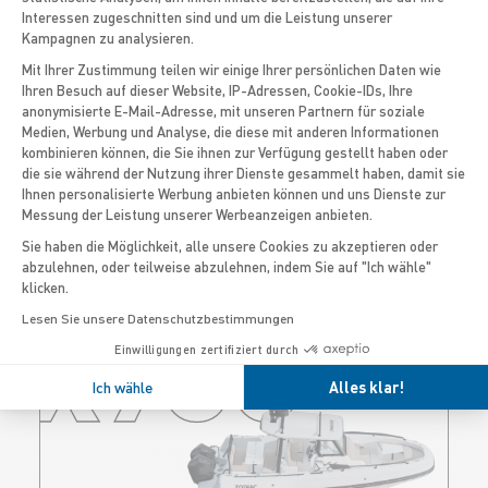
PRO 850
Interessen zugeschnitten sind und um die Leistung unserer
Kampagnen zu analysieren.
Mit Ihrer Zustimmung teilen wir einige Ihrer persönlichen Daten wie
DAS GRÖSSTE DER SERIE MIT S
Ihren Besuch auf dieser Website, IP-Adressen, Cookie-IDs, Ihre
EINEN 8,50 M
anonymisierte E-Mail-Adresse, mit unseren Partnern für soziale
Axeptio consent
Medien, Werbung und Analyse, die diese mit anderen Informationen
Sie können bis zu 25 Passagiere an Bord
kombinieren können, die Sie ihnen zur Verfügung gestellt haben oder
dieses Pro 850 befördern. Es kann mit 2 x
die sie während der Nutzung ihrer Dienste gesammelt haben, damit sie
250 PS zweimotorig betrieben werden.
Ihnen personalisierte Werbung anbieten können und uns Dienste zur
Messung der Leistung unserer Werbeanzeigen anbieten.
ENTDECKEN
Sie haben die Möglichkeit, alle unsere Cookies zu akzeptieren oder
abzulehnen, oder teilweise abzulehnen, indem Sie auf "Ich wähle"
klicken.
X9CC
Lesen Sie unsere Datenschutzbestimmungen
Einwilligungen zertifiziert durch
Ich wähle
Alles klar!